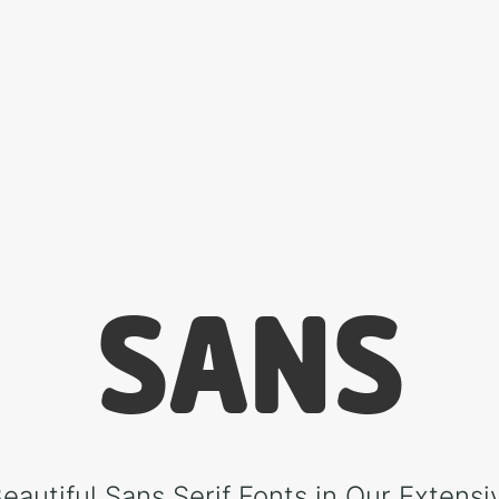
SANS
eautiful Sans Serif Fonts in Our Extensi