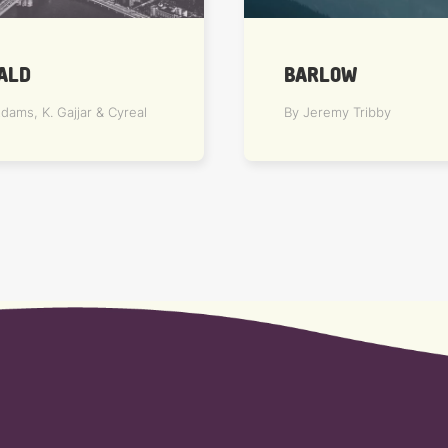
ALD
BARLOW
Adams, K. Gajjar & Cyreal
By Jeremy Tribby