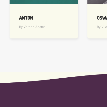
ANTON
OSW
By Vernon Adams
By V. 