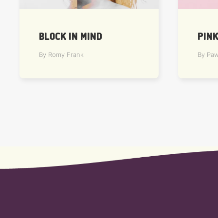
BLOCK IN MIND
PIN
By Romy Frank
By Paw