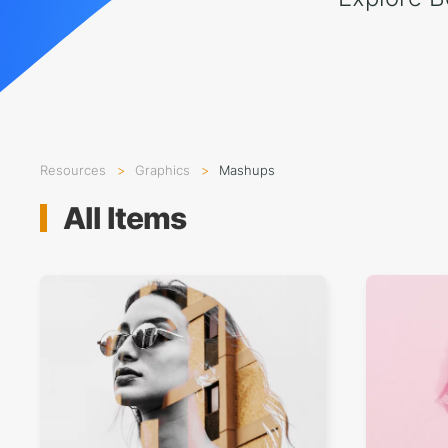
Resources
Graphics
Mashups
All Items