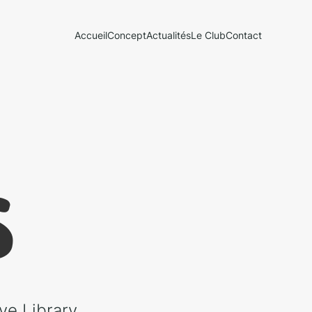
Accueil
Concept
Actualités
Le Club
Contact
S
ve Library