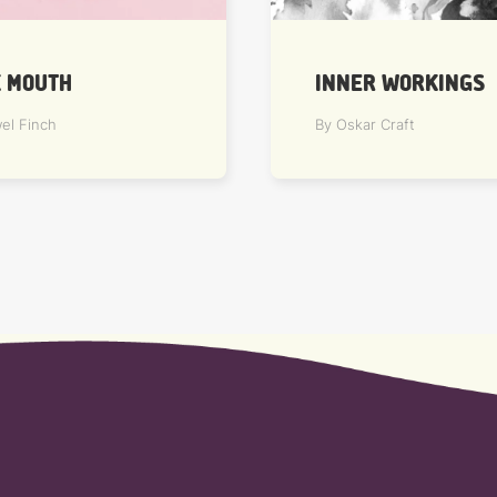
K MOUTH
INNER WORKINGS
el Finch
By Oskar Craft