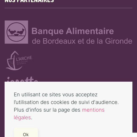
NOS PARTENAIRES
En utilisant ce sites vous acceptez
l’utilisation des cookies de suivi d'audience.
©
2026
Les Nouveaux Potagers. Tous droits réservés |
Mentions
Plus d'infos sur la page des
mentions
légales
légales
.
Retour en haut
Ok